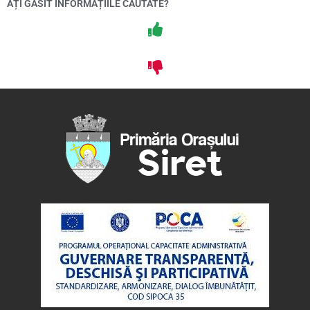
AȚI GĂSIT INFORMAȚIILE CĂUTATE?