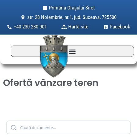
Skip
Primăria Orașului Siret
to
str. 28 Noiembrie, nr.1, jud. Suceava, 725500
content
+40 230 280 901
Hartă site
Facebook
Ofertă vânzare teren