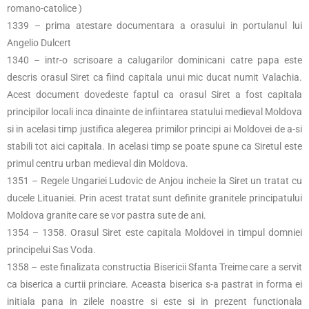
romano-catolice )
1339 – prima atestare documentara a orasului in portulanul lui
Angelio Dulcert
1340 – intr-o scrisoare a calugarilor dominicani catre papa este
descris orasul Siret ca fiind capitala unui mic ducat numit Valachia.
Acest document dovedeste faptul ca orasul Siret a fost capitala
principilor locali inca dinainte de infiintarea statului medieval Moldova
si in acelasi timp justifica alegerea primilor principi ai Moldovei de a-si
stabili tot aici capitala. In acelasi timp se poate spune ca Siretul este
primul centru urban medieval din Moldova.
1351 – Regele Ungariei Ludovic de Anjou incheie la Siret un tratat cu
ducele Lituaniei. Prin acest tratat sunt definite granitele principatului
Moldova granite care se vor pastra sute de ani.
1354 – 1358. Orasul Siret este capitala Moldovei in timpul domniei
principelui Sas Voda.
1358 – este finalizata constructia Bisericii Sfanta Treime care a servit
ca biserica a curtii princiare. Aceasta biserica s-a pastrat in forma ei
initiala pana in zilele noastre si este si in prezent functionala