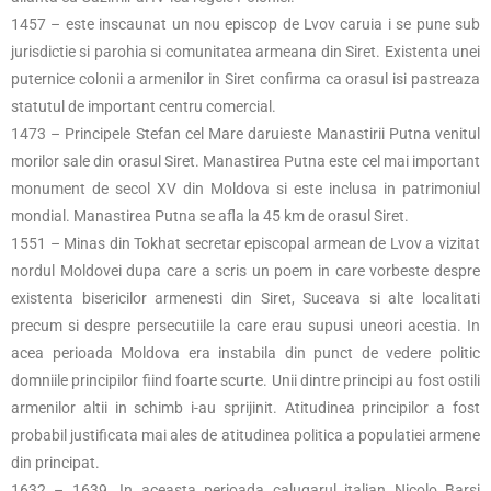
1457 – este inscaunat un nou episcop de Lvov caruia i se pune sub
jurisdictie si parohia si comunitatea armeana din Siret. Existenta unei
puternice colonii a armenilor in Siret confirma ca orasul isi pastreaza
statutul de important centru comercial.
1473 – Principele Stefan cel Mare daruieste Manastirii Putna venitul
morilor sale din orasul Siret. Manastirea Putna este cel mai important
monument de secol XV din Moldova si este inclusa in patrimoniul
mondial. Manastirea Putna se afla la 45 km de orasul Siret.
1551 – Minas din Tokhat secretar episcopal armean de Lvov a vizitat
nordul Moldovei dupa care a scris un poem in care vorbeste despre
existenta bisericilor armenesti din Siret, Suceava si alte localitati
precum si despre persecutiile la care erau supusi uneori acestia. In
acea perioada Moldova era instabila din punct de vedere politic
domniile principilor fiind foarte scurte. Unii dintre principi au fost ostili
armenilor altii in schimb i-au sprijinit. Atitudinea principilor a fost
probabil justificata mai ales de atitudinea politica a populatiei armene
din principat.
1632 – 1639. In aceasta perioada calugarul italian Nicolo Barsi