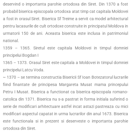
deservind o importanta parohie ortodoxa din Siret. Din 1370 a fost
probabil biserica episcopala ortodoxa atat timp cat capitala Moldovei
a fost in orasul Siret. Biserica Sf Treime a servit ca model arhitectural
pentru lacasurile de cult ortodoxe construite in principatul Moldova in
urmatorii 150 de ani. Aceasta biserica este inclusa in patrimoniul
national.
1359 – 1365. Siretul este capitala Moldovei in timpul domniei
principelui Bogdan I
1365 – 1373. Orasul Siret este capitala a Moldovei in timpul domniei
principelui Latcu Voda.
~ 1370 – se termina constructia Bisericii Sf Ioan Botezatorul lucrarile
fiind finantate de principesa Margareta Musat mama princepului
Petru I Musat. Biserica a functionat ca biserica episcopala romano-
catolica din 1371. Biserica nu s-a pastrat in forma initiala suferind o
serie de modificari arhitectuare astfel incat astazi pastreaza cu mici
modificari aspectul capatat in urma lucrarilor din anul 1673. Biserica
este functionala si in prezent si deserveste o importanta parohie
ortodoxa din Siret.