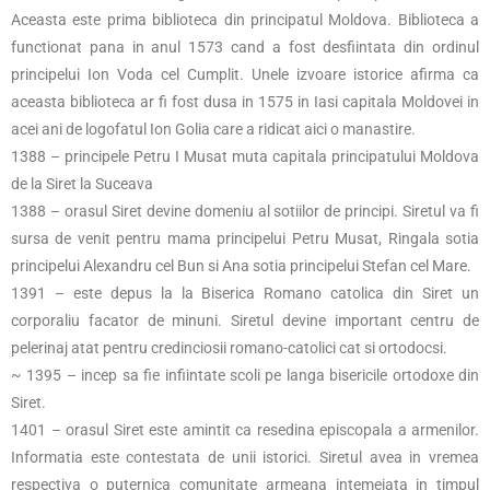
Aceasta este prima biblioteca din principatul Moldova. Biblioteca a
functionat pana in anul 1573 cand a fost desfiintata din ordinul
principelui Ion Voda cel Cumplit. Unele izvoare istorice afirma ca
aceasta biblioteca ar fi fost dusa in 1575 in Iasi capitala Moldovei in
acei ani de logofatul Ion Golia care a ridicat aici o manastire.
1388 – principele Petru I Musat muta capitala principatului Moldova
de la Siret la Suceava
1388 – orasul Siret devine domeniu al sotiilor de principi. Siretul va fi
sursa de venit pentru mama principelui Petru Musat, Ringala sotia
principelui Alexandru cel Bun si Ana sotia principelui Stefan cel Mare.
1391 – este depus la la Biserica Romano catolica din Siret un
corporaliu facator de minuni. Siretul devine important centru de
pelerinaj atat pentru credinciosii romano-catolici cat si ortodocsi.
~ 1395 – incep sa fie infiintate scoli pe langa bisericile ortodoxe din
Siret.
1401 – orasul Siret este amintit ca resedina episcopala a armenilor.
Informatia este contestata de unii istorici. Siretul avea in vremea
respectiva o puternica comunitate armeana intemeiata in timpul