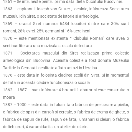
1861 – Se intruneste pentru prima data Dieta Ducatului Bucovinei.
1863 – capitanul Joseph von Gutter , localnic, infiinteaza Societatea
muzeului din Siret, o societate de istorie si arheologie.
1869 – orasul Siret numara 6484 locuitori dintre care 30% sunt
romani, 28% evrei, 25% germani si 16% ucraineni
1870 – este mentionata existenta “ Clubului Roman” care avea o
sectinue literara una muzicala si o sala de lectura
1871 – Societatea muzeului din Siret realizeaza prima colectie
arheologica din Bucovina. Aceasta colectie a fost donata Muzeului
Tarii de la Cernauti localitate aflata astazi in Ucraina.
1876 – este data in folosinta cladirea scolii din Siret. Si in momentul
de fata in aceasta cladire functioneaza o scoala
1862 – 1887 – sunt infiintate 4 brutarii 1 abator si este construita o
moara
1887 – 1900 – este data in folosinta o fabrica de prelucrare a pieilor,
o fabrica de spirt din cartofi si cereale, o fabrica de crema de ghete, o
fabrica de sapun de rufe, sapun de fata, lumanari si cleiuri, o fabrica
de lichioruri, 4 caramidarii si un atelier de olarie.