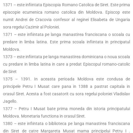
1371 – este infiintata Episcopia Romano Catolica de Siret. Este prima
episcopie ecumenica romano catolica din Moldova. Episcop este
numit Andrei de Cracovia confesor al reginei Elisabeta de Ungaria
sora regelui Cazimir al Poloniei.
1371 – este infiintata pe langa manastirea franciscana o scoala cu
predare in limba latina. Este prima scoala infiintata in principatul
Moldova.
1373 – este infiintata pe langa manastirea dominicana o noua scoala
cu predare in limba latina in care a predat Episcopul romano-catolic
de Siret
1375 – 1391. In aceasta perioada Moldova este condusa de
principele Petru I Musat care pana in 1388 a pastrat capitala in
orasul Siret. Acesta a fost casatorit cu sora regelui poloniei Vladislav
Jagello.
1377 – Petru I Musat bate prima moneda din istoria principatului
Moldova. Monetaria functiona in orasul Siret.
1380 – este infiintata o biblioteca pe langa manastirea franciscana
din Siret de catre Margareta Musat mama principelui Petru I .