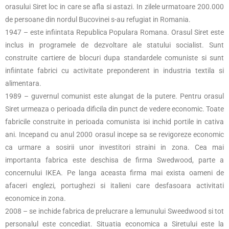
orasului Siret loc in care se afla si astazi. In zilele urmatoare 200.000
de persoane din nordul Bucovinei s-au refugiat in Romania.
1947 – este infiintata Republica Populara Romana. Orasul Siret este
inclus in programele de dezvoltare ale statului socialist. Sunt
construite cartiere de blocuri dupa standardele comuniste si sunt
infiintate fabrici cu activitate preponderent in industria textila si
alimentara.
1989 – guvernul comunist este alungat de la putere. Pentru orasul
Siret urmeaza o perioada dificila din punct de vedere economic. Toate
fabricile construite in perioada comunista isi inchid portile in cativa
ani. Incepand cu anul 2000 orasul incepe sa se revigoreze economic
ca urmare a sosirii unor investitori straini in zona. Cea mai
importanta fabrica este deschisa de firma Swedwood, parte a
concernului IKEA. Pe langa aceasta firma mai exista oameni de
afaceri englezi, portughezi si italieni care desfasoara activitati
economice in zona.
2008 – se inchide fabrica de prelucrare a lemunului Sweedwood si tot
personalul este concediat. Situatia economica a Siretului este la