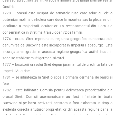
desfasurau activitatea intr-o scoala infiintata pe langa Mansatirea Sf
Onufrie.
1770 – orasul este ocupat de armatele ruse care aduc cu ele o
puternica molima de holera care duce la moartea sau la plecarea din
localitate a majoritatii locuitorilor. La recensamantul din 1775 s-a
consemnat ca in Siret mai traiau doar 72 de familii.
1774 – orasul Siret impreuna cu regiunea geografica cunoscuta sub
denumirea de Bucovina este incorporat in Imperiul Habsburgic. Este
incurajata emigratia in aceasta regiune geografica astfel incat in
zona se stabilesc multi germani si evrei.
1777 – locuitorii orasului Siret depun juramantul de credinta fata de
Imperiul Austriac
1781 – se infiinteaza la Siret o scoala primara germana de baieti si
fete
1782 – este infiintata Comisia pentru delimitarea proprietatilor din
orasul Siret. Comisii asemanatoare au fost infiintate in toata
Bucovina si pe baza activitatii acestora a fost elaborata in timp o
evidenta corecta a tuturor proprietatilor din aceasta regiune pana la