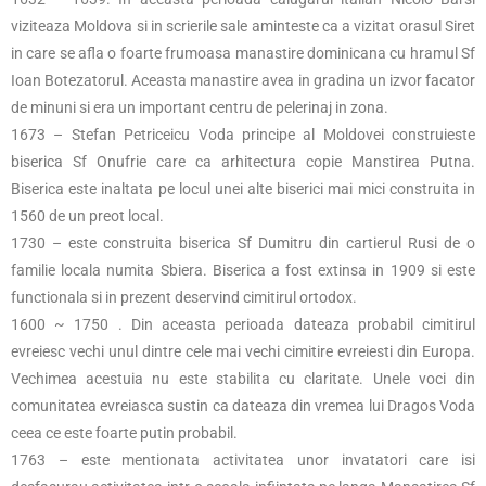
viziteaza Moldova si in scrierile sale aminteste ca a vizitat orasul Siret
in care se afla o foarte frumoasa manastire dominicana cu hramul Sf
Ioan Botezatorul. Aceasta manastire avea in gradina un izvor facator
de minuni si era un important centru de pelerinaj in zona.
1673 – Stefan Petriceicu Voda principe al Moldovei construieste
biserica Sf Onufrie care ca arhitectura copie Manstirea Putna.
Biserica este inaltata pe locul unei alte biserici mai mici construita in
1560 de un preot local.
1730 – este construita biserica Sf Dumitru din cartierul Rusi de o
familie locala numita Sbiera. Biserica a fost extinsa in 1909 si este
functionala si in prezent deservind cimitirul ortodox.
1600 ~ 1750 . Din aceasta perioada dateaza probabil cimitirul
evreiesc vechi unul dintre cele mai vechi cimitire evreiesti din Europa.
Vechimea acestuia nu este stabilita cu claritate. Unele voci din
comunitatea evreiasca sustin ca dateaza din vremea lui Dragos Voda
ceea ce este foarte putin probabil.
1763 – este mentionata activitatea unor invatatori care isi