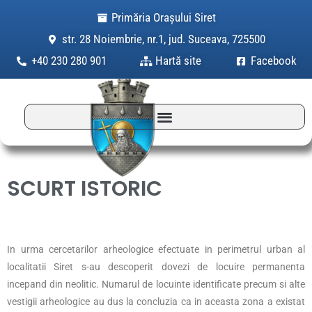
Skip
Primăria Orașului Siret
to
str. 28 Noiembrie, nr.1, jud. Suceava, 725500
content
+40 230 280 901
Hartă site
Facebook
SCURT ISTORIC
In urma cercetarilor arheologice efectuate in perimetrul urban al
localitatii Siret s-au descoperit dovezi de locuire permanenta
incepand din neolitic. Numarul de locuinte identificate precum si alte
vestigii arheologice au dus la concluzia ca in aceasta zona a existat