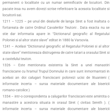
permanent o localitate cu un numar semnificativ de locuitori. Din
pacate insa nu avem dovezi scrise referitoare la aceasta localitate si
locuitorii sai.
1211 – 1225 – pe unul din dealurile de langa Siret a fost inaltata o
fortareata de catre Ordinul Cavalerilor Teutoni . Data exacta nu se
stie dar informatia apare in “Dictionarul geografic al Regatului
Poloniei si al altor state slave” editat in 1880 la Varsovia.
1241 – Acelasi “Dictionarul geografic al Regatului Poloniei si al altor
state slave” mentioneaza distrugerea de catre tatari a orasului Siret si
a castelului teuton.
1326 – Este mentionata existenta la Siret a unei manastiri
franciscane cu hramul Trupul Domnului in care sunt inmormantati in
acelasi an doi calugari franciscani polonezi ucisi de lituanieni (
informatie incerta – sursa materiale documentare ale bisericii
romano-catolice )
1334 – intr-o corespondenta a calugarilor franciscani este amintita o
manastire a acestora situata in orasul Siret ( civitas Sereth ). (
informatie incerta – sursa materiale documentare ale bisericii