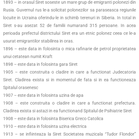
1893 – in orasul Siret soseste un mare grup de emigranti polonezi din
Rusia. Guvernul rus le-a solicitat polonezilor sa paraseasca regiunile
locuite in Ucraina oferindu-le in schimb terenuri in Siberia. In total in
Siret s-au asezat 52 de familii numarand 315 persoane. In acea
perioada prefectul districtului Siret era un etnic polonez ceea ce le-a
usurat emigrantilor stabilirea in oras.
1896 – este data in folosinta o mica rafinarie de petrol proprietatea
unui cetatean numit Kraft
1898 – este data in folosinta gara Siret
1905 – este construita o cladire in care a functionat Judecatoria
Siret. Cladirea exista si in momentul de fata si in ea functioneaza
Spitalul orasenesc
1907 – este data in folosinta uzina de apa
1908 – este construita o cladire in care a functionat prefectura.
Cladirea exista si astazi in ea functionand Spitalul de Psihiatrie Siret
1908 – este data in folosinta Biserica Greco Catolica
1910 – este data in folosinta uzina electrica
1913 – se infiinteaza la Siret Societatea muzicala “Tudor Flondor”