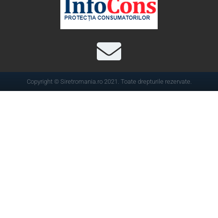
Copyright © Siretromania.ro 2021. Toate drepturile rezervate.