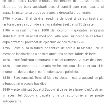
cel de-al doilea razboi mondial. Insemnarile din Cartea funciara
elaborata pe baza activitatii acestei comisii sunt recunoscute si
astazi in instanta ca probe care atesta dreptul la proprietate.
1786 – orasul Siret devine resedinta de judet si va administra un
teritoriu care va cuprinde atat localitatea Siret cat si 35 de sate.
1786 – orasul numara 1800 de locuitori majoritatea emigranti
stabiliti in Siret. In acest mod populatia orasului incepe sa se refaca
dupa dezastrul provocat de epidemia de holera din 1770.
1795 – este pusa in functiune fabrica de bere a lui Menard Beil. In
memoria localnicilor s-a pastrat amintirea acestei fabrici de bere.
1826 – este finalizata constructia Bisericii Romano-Catolice din Siret
1828 – este construita primaria veche. Aceasta cladire exista si in
momentul de fata dar in ea functioneaza o policlinica.
1840 – Este construit Templul Mare evreiesc. In cadrul acestui templu
a functionat o scoala hasidica.
1849 – este infiintat Ducatul Bucovinei ca parte a Imperiului Austriac.
In acest fel Bucovina capata o larga autonomie si se poate
autoguverna.