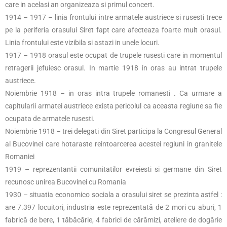
care in acelasi an organizeaza si primul concert.
1914 – 1917 – linia frontului intre armatele austriece si rusesti trece
pe la periferia orasului Siret fapt care afecteaza foarte mult orasul.
Linia frontului este vizibila si astazi in unele locuri.
1917 – 1918 orasul este ocupat de trupele rusesti care in momentul
retragerii jefuiesc orasul. In martie 1918 in oras au intrat trupele
austriece.
Noiembrie 1918 – in oras intra trupele romanesti . Ca urmare a
capitularii armatei austriece exista pericolul ca aceasta regiune sa fie
ocupata de armatele rusesti.
Noiembrie 1918 – trei delegati din Siret participa la Congresul General
al Bucovinei care hotaraste reintoarcerea acestei regiuni in granitele
Romaniei
1919 – reprezentantii comunitatilor evreiesti si germane din Siret
recunosc unirea Bucovinei cu Romania
1930 – situatia economico sociala a orasului siret se prezinta astfel :
are 7.397 locuitori, industria este reprezentată de 2 mori cu aburi, 1
fabrică de bere, 1 tăbăcărie, 4 fabrici de cărămizi, ateliere de dogărie