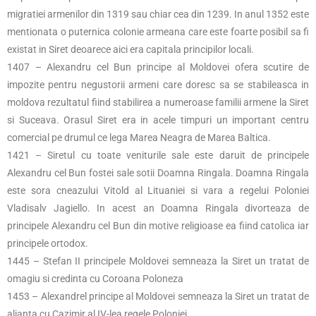
migratiei armenilor din 1319 sau chiar cea din 1239. In anul 1352 este
mentionata o puternica colonie armeana care este foarte posibil sa fi
existat in Siret deoarece aici era capitala principilor locali.
1407 – Alexandru cel Bun principe al Moldovei ofera scutire de
impozite pentru negustorii armeni care doresc sa se stabileasca in
moldova rezultatul fiind stabilirea a numeroase familii armene la Siret
si Suceava. Orasul Siret era in acele timpuri un important centru
comercial pe drumul ce lega Marea Neagra de Marea Baltica.
1421 – Siretul cu toate veniturile sale este daruit de principele
Alexandru cel Bun fostei sale sotii Doamna Ringala. Doamna Ringala
este sora cneazului Vitold al Lituaniei si vara a regelui Poloniei
Vladisalv Jagiello. In acest an Doamna Ringala divorteaza de
principele Alexandru cel Bun din motive religioase ea fiind catolica iar
principele ortodox.
1445 – Stefan II principele Moldovei semneaza la Siret un tratat de
omagiu si credinta cu Coroana Poloneza
1453 – Alexandrel principe al Moldovei semneaza la Siret un tratat de
alianta cu Cazimir al IV-lea regele Poloniei.