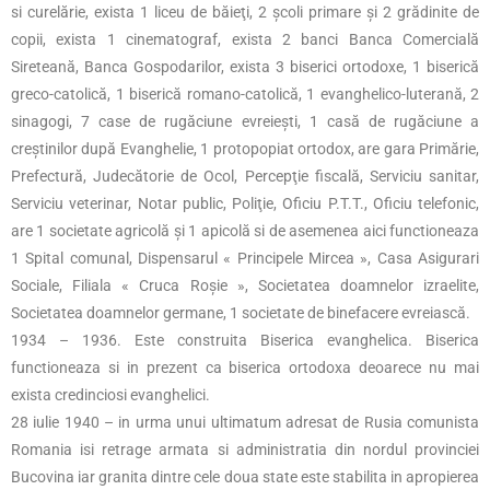
si curelărie, exista 1 liceu de băieţi, 2 şcoli primare şi 2 grădinite de
copii, exista 1 cinematograf, exista 2 banci Banca Comercială
Sireteană, Banca Gospodarilor, exista 3 biserici ortodoxe, 1 biserică
greco-catolică, 1 biserică romano-catolică, 1 evanghelico-luterană, 2
sinagogi, 7 case de rugăciune evreieşti, 1 casă de rugăciune a
creştinilor după Evanghelie, 1 protopopiat ortodox, are gara Primărie,
Prefectură, Judecătorie de Ocol, Percepţie fiscală, Serviciu sanitar,
Serviciu veterinar, Notar public, Poliţie, Oficiu P.T.T., Oficiu telefonic,
are 1 societate agricolă şi 1 apicolă si de asemenea aici functioneaza
1 Spital comunal, Dispensarul « Principele Mircea », Casa Asigurari
Sociale, Filiala « Cruca Roşie », Societatea doamnelor izraelite,
Societatea doamnelor germane, 1 societate de binefacere evreiască.
1934 – 1936. Este construita Biserica evanghelica. Biserica
functioneaza si in prezent ca biserica ortodoxa deoarece nu mai
exista credinciosi evanghelici.
28 iulie 1940 – in urma unui ultimatum adresat de Rusia comunista
Romania isi retrage armata si administratia din nordul provinciei
Bucovina iar granita dintre cele doua state este stabilita in apropierea