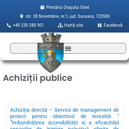
Skip
Primăria Orașului Siret
to
str. 28 Noiembrie, nr.1, jud. Suceava, 725500
content
+40 230 280 901
Hartă site
Facebook
Achiziții publice
Achiziția directă – Servicii de management de
proiect pentru obiectivul de investiții ”
”Îmbunătățirea accesibilității si a eficacității
serviciilor de îngrijire paleativă oferite de