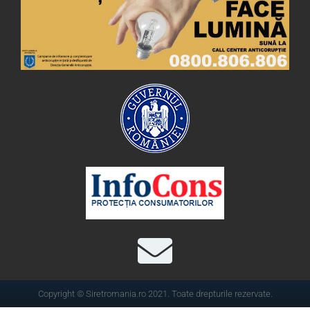
Copyright © Siretromania.ro 2021. Toate drepturile rezervate.