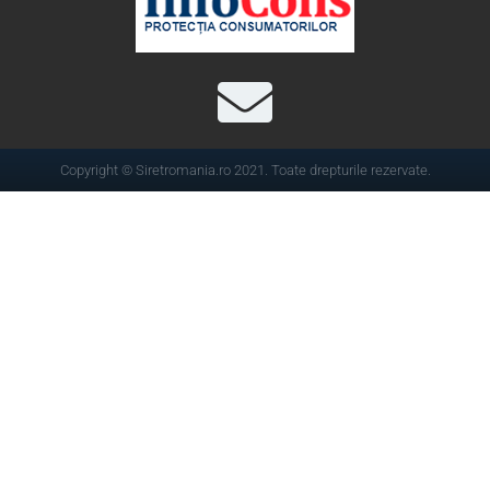
Copyright © Siretromania.ro 2021. Toate drepturile rezervate.