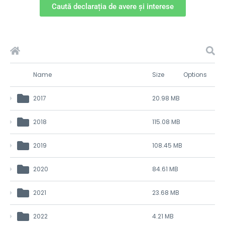
Caută declarația de avere și interese
Name
Size
Options
2017
20.98 MB
2018
115.08 MB
2019
108.45 MB
2020
84.61 MB
2021
23.68 MB
2022
4.21 MB