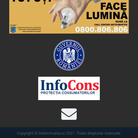
Copyright © Siretromania.ro 2021. Toate drepturile rezervate.