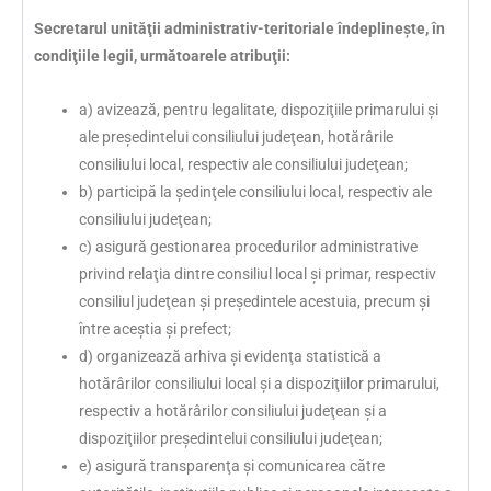
Secretarul unităţii administrativ-teritoriale îndeplineşte, în
condiţiile legii, următoarele atribuţii:
a) avizează, pentru legalitate, dispoziţiile primarului şi
ale preşedintelui consiliului judeţean, hotărârile
consiliului local, respectiv ale consiliului judeţean;
b) participă la şedinţele consiliului local, respectiv ale
consiliului judeţean;
c) asigură gestionarea procedurilor administrative
privind relaţia dintre consiliul local şi primar, respectiv
consiliul judeţean şi preşedintele acestuia, precum şi
între aceştia şi prefect;
d) organizează arhiva şi evidenţa statistică a
hotărârilor consiliului local şi a dispoziţiilor primarului,
respectiv a hotărârilor consiliului judeţean şi a
dispoziţiilor preşedintelui consiliului judeţean;
e) asigură transparenţa şi comunicarea către