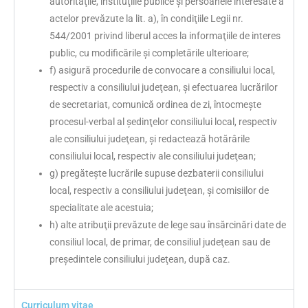
autorităţile, instituţiile publice şi persoanele interesate a
actelor prevăzute la lit. a), în condiţiile Legii nr.
544/2001 privind liberul acces la informaţiile de interes
public, cu modificările şi completările ulterioare;
f) asigură procedurile de convocare a consiliului local,
respectiv a consiliului judeţean, şi efectuarea lucrărilor
de secretariat, comunică ordinea de zi, întocmeşte
procesul-verbal al şedinţelor consiliului local, respectiv
ale consiliului judeţean, şi redactează hotărârile
consiliului local, respectiv ale consiliului judeţean;
g) pregăteşte lucrările supuse dezbaterii consiliului
local, respectiv a consiliului judeţean, şi comisiilor de
specialitate ale acestuia;
h) alte atribuţii prevăzute de lege sau însărcinări date de
consiliul local, de primar, de consiliul judeţean sau de
preşedintele consiliului judeţean, după caz.
Curriculum vitae