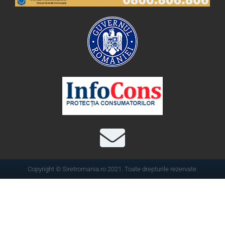
Copyright © Siretromania.ro 2021. Toate drepturile rezervate.