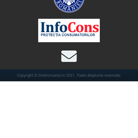
Copyright © Siretromania.ro 2021. Toate drepturile rezervate.