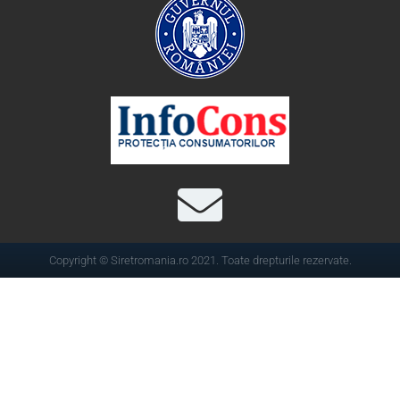
Copyright © Siretromania.ro 2021. Toate drepturile rezervate.