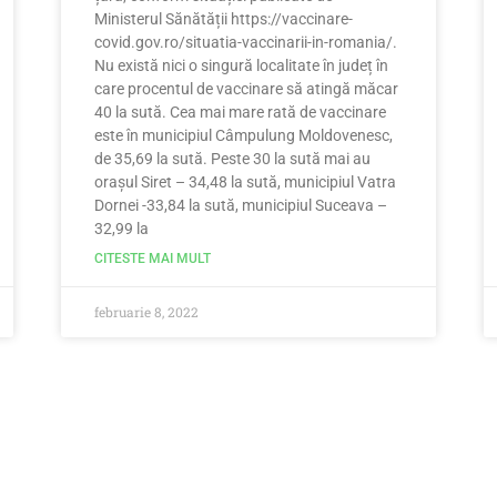
Ministerul Sănătății https://vaccinare-
covid.gov.ro/situatia-vaccinarii-in-romania/.
Nu există nici o singură localitate în județ în
care procentul de vaccinare să atingă măcar
40 la sută. Cea mai mare rată de vaccinare
este în municipiul Câmpulung Moldovenesc,
de 35,69 la sută. Peste 30 la sută mai au
orașul Siret – 34,48 la sută, municipiul Vatra
Dornei -33,84 la sută, municipiul Suceava –
32,99 la
CITESTE MAI MULT
februarie 8, 2022