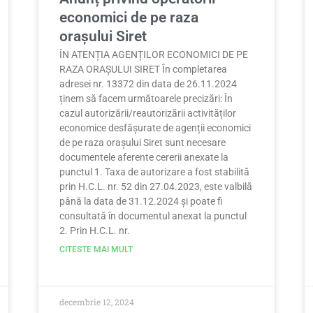
economici de pe raza
orașului Siret
ÎN ATENȚIA AGENȚILOR ECONOMICI DE PE
RAZA ORAȘULUI SIRET În completarea
adresei nr. 13372 din data de 26.11.2024
ținem să facem următoarele precizări: În
cazul autorizării/reautorizării activităților
economice desfășurate de agenții economici
de pe raza orașului Siret sunt necesare
documentele aferente cererii anexate la
punctul 1. Taxa de autorizare a fost stabilită
prin H.C.L. nr. 52 din 27.04.2023, este valbilă
până la data de 31.12.2024 și poate fi
consultată în documentul anexat la punctul
2. Prin H.C.L. nr.
CITESTE MAI MULT
decembrie 12, 2024