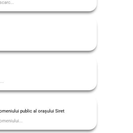
carc...
..
omeniului public al orașului Siret
omeniului...