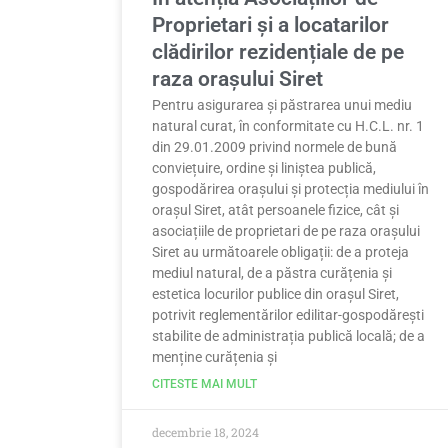
Proprietari și a locatarilor
clădirilor rezidențiale de pe
raza orașului Siret
Pentru asigurarea și păstrarea unui mediu
natural curat, în conformitate cu H.C.L. nr. 1
din 29.01.2009 privind normele de bună
conviețuire, ordine și liniștea publică,
gospodărirea orașului și protecția mediului în
orașul Siret, atât persoanele fizice, cât și
asociațiile de proprietari de pe raza orașului
Siret au următoarele obligații: de a proteja
mediul natural, de a păstra curățenia și
estetica locurilor publice din orașul Siret,
potrivit reglementărilor edilitar-gospodărești
stabilite de administrația publică locală; de a
menține curățenia și
CITESTE MAI MULT
decembrie 18, 2024