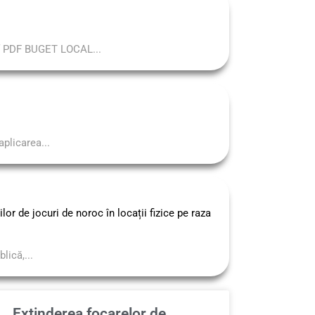
 PDF BUGET LOCAL...
plicarea...
lor de jocuri de noroc în locații fizice pe raza
lică,...
Extinderea focarelor de