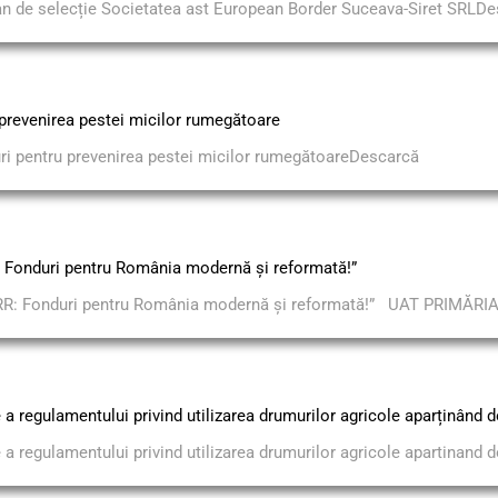
an de selecție Societatea ast European Border Suceava-Siret SRLDes
prevenirea pestei micilor rumegătoare
i pentru prevenirea pestei micilor rumegătoareDescarcă
nduri pentru România modernă și reformată!”
onduri pentru România modernă și reformată!” UAT PRIMĂRIA.
a regulamentului privind utilizarea drumurilor agricole aparținând d
a regulamentului privind utilizarea drumurilor agricole apartinand d