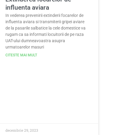
influenta aviara
In vederea prevenirii extinderii focarelor de
influenta aviara si transmiterii gripei aviare
de la pasarile salbatice la cele domestice va
rugam ca sa informati locuitorii de pe raza
UAT-ului dumneavoastra asupra
urmatoarelor masuri
CITESTE MAI MULT
decembrie 29, 2023