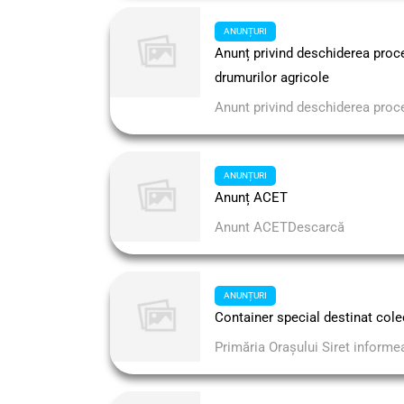
ANUNȚURI
Anunț privind deschiderea proce
drumurilor agricole
Anunt privind deschiderea proce
ANUNȚURI
Anunț ACET
Anunt ACETDescarcă
ANUNȚURI
Container special destinat colec
Primăria Oraşului Siret informea