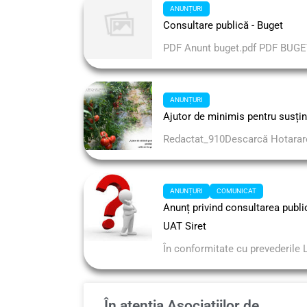
ANUNȚURI
Consultare publică - Buget
PDF Anunt buget.pdf PDF BUG
ANUNȚURI
Ajutor de minimis pentru susțin
Redactat_910Descarcă Hotararea
ANUNȚURI
COMUNICAT
Anunț privind consultarea publică
UAT Siret
În conformitate cu prevederile L
În atenția Asociațiilor de