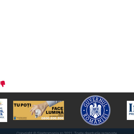
Copyright © Siretromania.ro 2021. Toate drepturile rezervate.