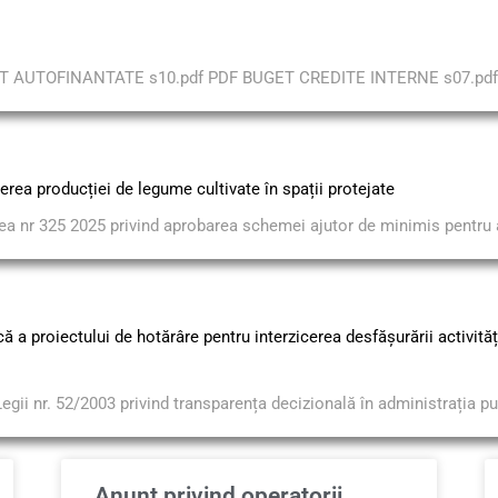
ET AUTOFINANTATE s10.pdf PDF BUGET CREDITE INTERNE s07.pdf
erea producției de legume cultivate în spații protejate
 nr 325 2025 privind aprobarea schemei ajutor de minimis pentru a
 a proiectului de hotărâre pentru interzicerea desfășurării activități
egii nr. 52/2003 privind transparența decizională în administrația pub
Anunț privind operatorii