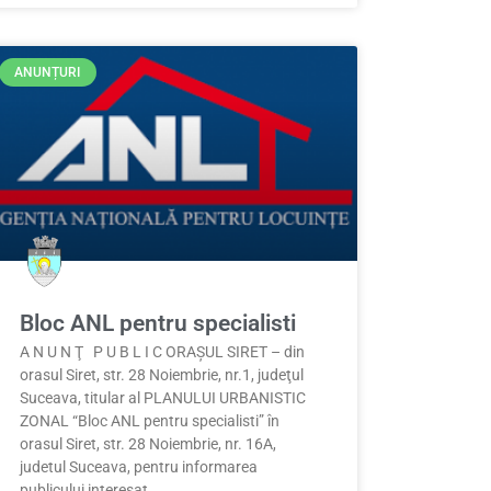
ANUNȚURI
Bloc ANL pentru specialisti
A N U N Ţ P U B L I C ORAŞUL SIRET – din
orasul Siret, str. 28 Noiembrie, nr.1, judeţul
Suceava, titular al PLANULUI URBANISTIC
ZONAL “Bloc ANL pentru specialisti” în
orasul Siret, str. 28 Noiembrie, nr. 16A,
judetul Suceava, pentru informarea
publicului interesat