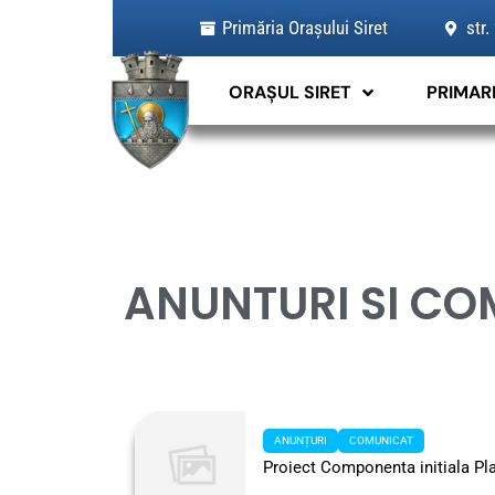
Skip
Primăria Orașului Siret
str.
to
content
ORAȘUL SIRET
PRIMAR
ANUNTURI SI CO
ANUNȚURI
COMUNICAT
Proiect Componenta initiala Pl