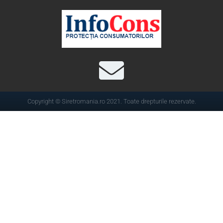
Copyright © Siretromania.ro 2021. Toate drepturile rezervate.