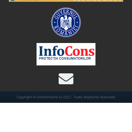
Copyright © Siretromania.ro 2021. Toate drepturile rezervate.