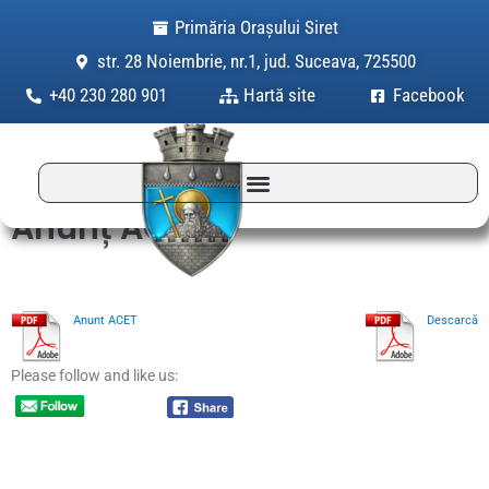
Skip
Primăria Orașului Siret
to
str. 28 Noiembrie, nr.1, jud. Suceava, 725500
content
+40 230 280 901
Hartă site
Facebook
Anunț ACET
Anunt ACET
Descarcă
Please follow and like us: