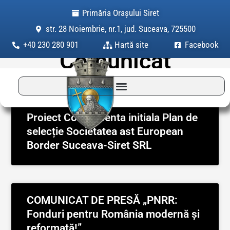
Skip
Primăria Orașului Siret
to
str. 28 Noiembrie, nr.1, jud. Suceava, 725500
Category:
content
+40 230 280 901
Hartă site
Facebook
Comunicat
Page
Page
Proiect Componenta initiala Plan de
selecție Societatea ast European
Border Suceava-Siret SRL
COMUNICAT DE PRESĂ „PNRR:
Fonduri pentru România modernă și
reformată!”