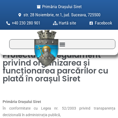
Skip
Primăria Orașului Siret
to
str. 28 Noiembrie, nr.1, jud. Suceava, 725500
content
+40 230 280 901
Hartă site
Facebook
Proiectul de Regulament
privind organizarea și
funcționarea parcărilor cu
plată în orașul Siret
Primăria Orașului Siret
În conformitate cu Legea nr. 52/2003 privind transparența
decizională în administrația publică,