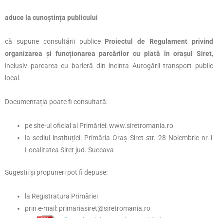
aduce la cunoștința publicului
că supune consultării publice
Proiectul de Regulament privind
organizarea și funcționarea parcărilor cu plată în orașul Siret
,
inclusiv parcarea cu barieră din incinta Autogării transport public
local.
Documentația poate fi consultată:
pe site-ul oficial al Primăriei: www.siretromania.ro
la sediul instituției: Primăria Oraș Siret str. 28 Noiembrie nr.1
Localitatea Siret jud. Suceava
Sugestii și propuneri pot fi depuse:
la Registratura Primăriei
prin e-mail: primariasiret@siretromania.ro