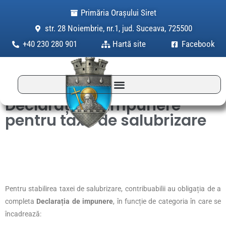
Skip
Primăria Orașului Siret
to
str. 28 Noiembrie, nr.1, jud. Suceava, 725500
content
+40 230 280 901
Hartă site
Facebook
Declarații de impunere
pentru taxa de salubrizare
Pentru stabilirea taxei de salubrizare, contribuabilii au obligația de a
completa
Declarația de impunere
, în funcție de categoria în care se
încadrează: