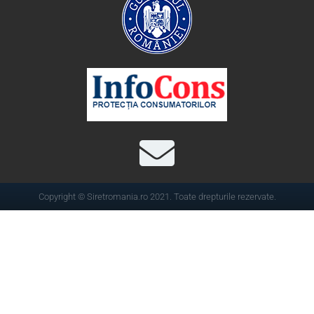
Copyright © Siretromania.ro 2021. Toate drepturile rezervate.