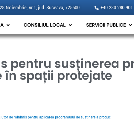
 28 Noiembrie, nr.1, jud. Suceava, 725500
+40 230 280 901
IA
CONSILIUL LOCAL
SERVICII PUBLICE
s pentru susținerea p
în spații protejate
jutor de minimis pentru aplicarea programului de sustinere a produc