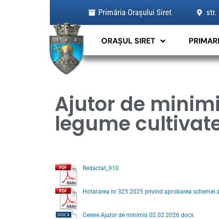
Skip
Primăria Orașului Siret
str.
to
content
ORAȘUL SIRET
PRIMAR
Ajutor de minimi
legume cultivate 
Redactat_910
Hotararea nr 325 2025 privind aprobarea schemei a
Cerere Ajutor de minimis 02.02.2026 docx