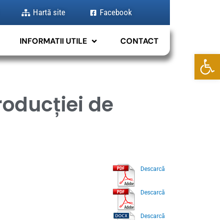
Hartă site
Facebook
INFORMATII UTILE
CONTACT
Deschide b
roducției de
Descarcă
Descarcă
Descarcă