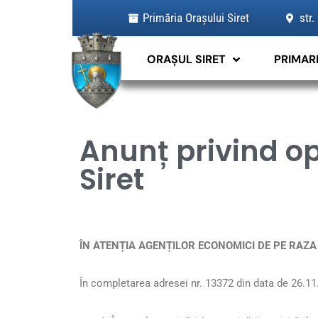
Skip
Primăria Orașului Siret
str.
to
content
ORAȘUL SIRET
PRIMAR
Anunț privind op
Siret
ÎN ATENȚIA AGENȚILOR ECONOMICI DE PE RAZA
În completarea adresei nr. 13372 din data de 26.1