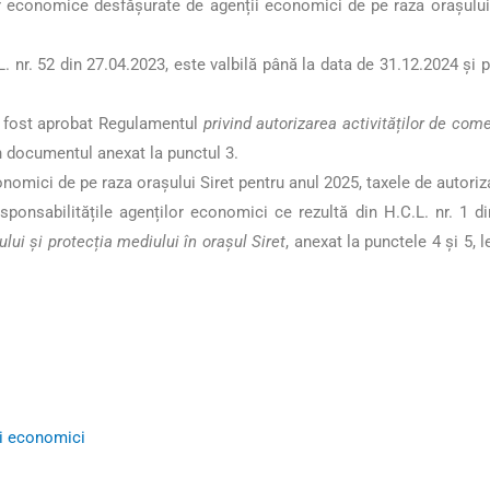
ților economice desfășurate de agenții economici de pe raza orașul
.L. nr. 52 din 27.04.2023, este valbilă până la data de 31.12.2024 și
 a fost aprobat Regulamentul
privind autorizarea activităților de come
în documentul anexat la punctul 3.
conomici de pe raza orașului Siret pentru anul 2025, taxele de autori
esponsabilitățile agenților economici ce rezultă din H.C.L. nr. 1 
ului și protecția mediului în orașul Siret
, anexat la punctele 4 și 5,
l
ri economici