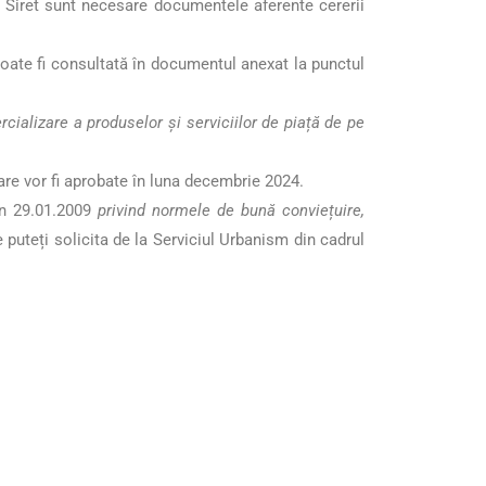
ui Siret sunt necesare documentele aferente cererii
 poate fi consultată în documentul anexat la punctul
rcializare a produselor și serviciilor de piață de pe
zare vor fi aprobate în luna decembrie 2024.
din 29.01.2009
privind normele de bună conviețuire,
e puteți solicita de la Serviciul Urbanism din cadrul