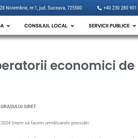
 28 Noiembrie, nr.1, jud. Suceava, 725500
+40 230 280 901
IA
CONSILIUL LOCAL
SERVICII PUBLICE
eratorii economici de 
 ORAȘULUI SIRET
1.2024 ținem să facem următoarele precizări: