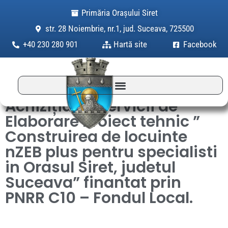
Skip
Primăria Orașului Siret
to
str. 28 Noiembrie, nr.1, jud. Suceava, 725500
content
+40 230 280 901
Hartă site
Facebook
Achiziția de servicii de
Elaborare Proiect tehnic ”
Construirea de locuinte
nZEB plus pentru specialisti
in Orasul Siret, judetul
Suceava” finantat prin
PNRR C10 – Fondul Local.