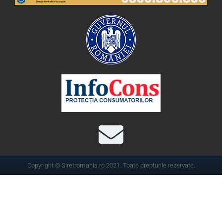
Copyright © Siretromania.ro 2021. Toate drepturile rezervate.