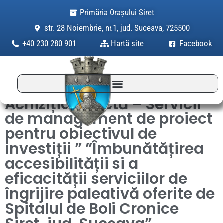
Skip
Primăria Orașului Siret
to
str. 28 Noiembrie, nr.1, jud. Suceava, 725500
content
+40 230 280 901
Hartă site
Facebook
Achiziția directă – Servicii
de management de proiect
pentru obiectivul de
investiții ” ”Îmbunătățirea
accesibilității si a
eficacității serviciilor de
îngrijire paleativă oferite de
Spitalul de Boli Cronice