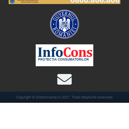
Copyright © Siretromania.ro 2021. Toate drepturile rezervate.