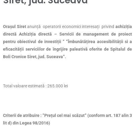
Siret, jud. Suceava”
Orașul Siret
anunță operatorii economici interesați privind
achiziția
directă Achiziția directă – Servicii de management de proiect
pentru obiectivul de investiții ” ”Îmbunătățirea accesibilității si a
eficacității serviciilor de îngrijire paleativă oferite de Spitalul de
Boli Cronice Siret, jud. Suceava”.
Total valoare estimată : 265.000 lei
Criterii de atribuire : ”Prețul cel mai scăzut” (conform art. 187 alin 3
lit d) din Legea 98/2016)