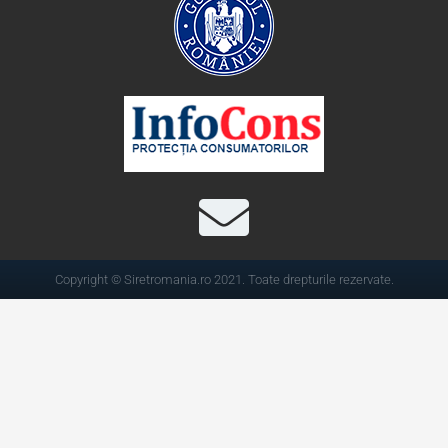
Copyright © Siretromania.ro 2021. Toate drepturile rezervate.