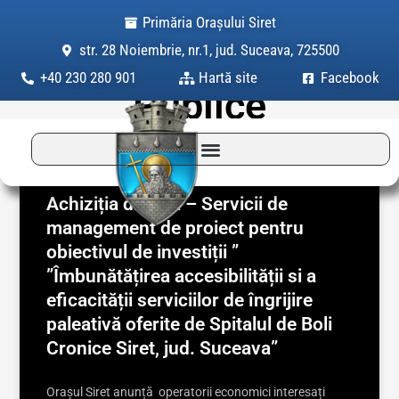
Skip
Primăria Orașului Siret
to
str. 28 Noiembrie, nr.1, jud. Suceava, 725500
Category: Achiziții
content
+40 230 280 901
Hartă site
Facebook
Publice
Page
Page
Achiziția directă – Servicii de
management de proiect pentru
obiectivul de investiții ”
”Îmbunătățirea accesibilității si a
eficacității serviciilor de îngrijire
paleativă oferite de Spitalul de Boli
Cronice Siret, jud. Suceava”
Orașul Siret anunță operatorii economici interesați