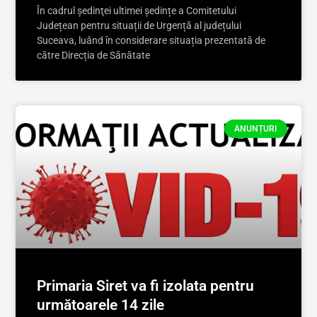
În cadrul şedinţei ultimei ședințe a Comitetului
Județean pentru situații de Urgență al județului
Suceava, luând în considerare situația prezentată de
către Direcția de Sănătate
ANUNȚURI
Primaria Siret va fi izolata pentru
următoarele 14 zile