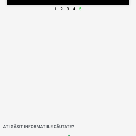
1
2
3
4
5
AȚI GĂSIT INFORMAȚIILE CĂUTATE?