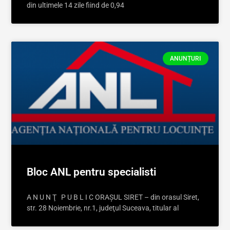
din ultimele 14 zile fiind de 0,94
ANUNȚURI
Bloc ANL pentru specialisti
A N U N Ţ P U B L I C ORAŞUL SIRET – din orasul Siret,
str. 28 Noiembrie, nr.1, judeţul Suceava, titular al