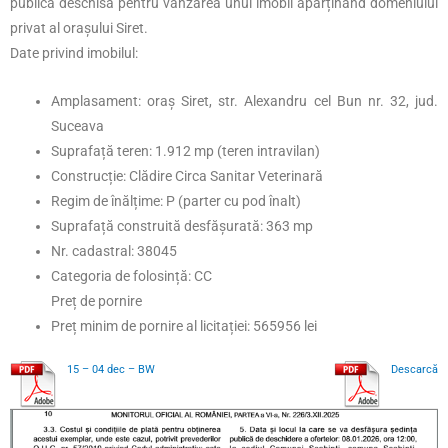
publică deschisă pentru vânzarea unui imobil aparținând domeniului
privat al orașului Siret.
Date privind imobilul:
Amplasament: oraș Siret, str. Alexandru cel Bun nr. 32, jud.
Suceava
Suprafață teren: 1.912 mp (teren intravilan)
Construcție: Clădire Circa Sanitar Veterinară
Regim de înălțime: P (parter cu pod înalt)
Suprafață construită desfășurată: 363 mp
Nr. cadastral: 38045
Categoria de folosință: CC
Preț de pornire
Preț minim de pornire al licitației: 565956 lei
15 – 04 dec – BW
Descarcă