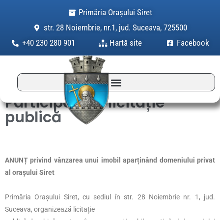
Skip
Primăria Orașului Siret
to
str. 28 Noiembrie, nr.1, jud. Suceava, 725500
content
+40 230 280 901
Hartă site
Facebook
Participare la licitație
publică
ANUNȚ privind vânzarea unui imobil aparținând domeniului privat
al orașului Siret
Primăria Orașului Siret, cu sediul în str. 28 Noiembrie nr. 1, jud.
Suceava, organizează licitație