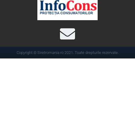
Copyright © Siretromania.ro 2021. Toate drepturile rezervate.