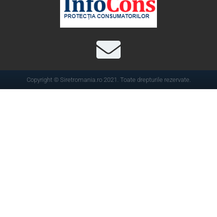
Copyright © Siretromania.ro 2021. Toate drepturile rezervate.