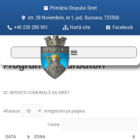
Skip
Primăria Orașului Siret
to
str. 28 Noiembrie, nr.1, jud. Suceava, 725500
content
+40 230 280 901
Hartă site
Facebook
Program de sărbători
SC SERVICII COMUNALE SA SIRET
Afiseaza
inregistrari pe pagina
Cauta:
DATA
ZONA